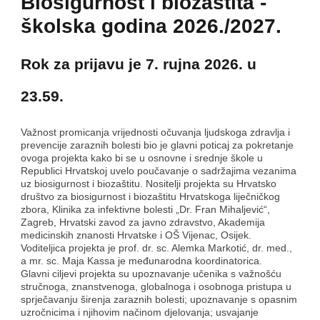
Biosigurnost i biozaštita -
školska godina 2026./2027.
Rok za prijavu je 7. rujna 2026. u
23.59.
Važnost promicanja vrijednosti očuvanja ljudskoga zdravlja i
prevencije zaraznih bolesti bio je glavni poticaj za pokretanje
ovoga projekta kako bi se u osnovne i srednje škole u
Republici Hrvatskoj uvelo poučavanje o sadržajima vezanima
uz biosigurnost i biozaštitu. Nositelji projekta su Hrvatsko
društvo za biosigurnost i biozaštitu Hrvatskoga liječničkog
zbora, Klinika za infektivne bolesti „Dr. Fran Mihaljević“,
Zagreb, Hrvatski zavod za javno zdravstvo, Akademija
medicinskih znanosti Hrvatske i OŠ Vijenac, Osijek.
Voditeljica projekta je prof. dr. sc. Alemka Markotić, dr. med.,
a mr. sc. Maja Kassa je međunarodna koordinatorica.
Glavni ciljevi projekta su upoznavanje učenika s važnošću
stručnoga, znanstvenoga, globalnoga i osobnoga pristupa u
sprječavanju širenja zaraznih bolesti; upoznavanje s opasnim
uzročnicima i njihovim načinom djelovanja; usvajanje