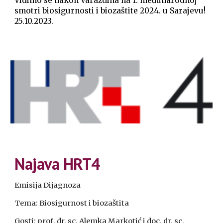
Vidimo se nakon Varaždina na 1. međunarodnoj
smotri biosigurnosti i biozaštite 2024. u Sarajevu!
25.10.2023.
Najava HRT4
Emisija Dijagnoza
Tema: Biosigurnost i biozaštita
Gosti: prof. dr. sc. Alemka Markotić i doc. dr. sc.