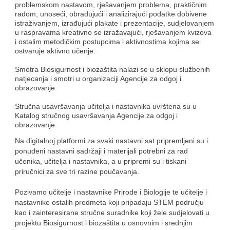
problemskom nastavom, rješavanjem problema, praktičnim
radom, unoseći, obrađujući i analizirajući podatke dobivene
istraživanjem, izrađujući plakate i prezentacije, sudjelovanjem
u raspravama kreativno se izražavajući, rješavanjem kvizova
i ostalim metodičkim postupcima i aktivnostima kojima se
ostvaruje aktivno učenje.
Smotra Biosigurnost i biozaštita nalazi se u sklopu službenih
natjecanja i smotri u organizaciji Agencije za odgoj i
obrazovanje.
Stručna usavršavanja učitelja i nastavnika uvrštena su u
Katalog stručnog usavršavanja Agencije za odgoj i
obrazovanje.
Na digitalnoj platformi za svaki nastavni sat pripremljeni su i
ponuđeni nastavni sadržaji i materijali potrebni za rad
učenika, učitelja i nastavnika, a u pripremi su i tiskani
priručnici za sve tri razine poučavanja.
Pozivamo učitelje i nastavnike Prirode i Biologije te učitelje i
nastavnike ostalih predmeta koji pripadaju STEM području
kao i zainteresirane stručne suradnike koji žele sudjelovati u
projektu Biosigurnost i biozaštita u osnovnim i srednjim