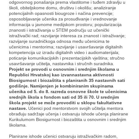
odgovornog ponašanja prema vlastitome i tuđem zdravlju u
školi, obiteljskome domu, društvu i okolišu; analiziranje
potencijalnih opasnosti biougroze i načina prevencije;
osposobljavanje učenika za prosuđivanje i vrednovanje
informacija u javnome medijskom prostoru; popularizacija
znanosti i istraživanja u STEM području uz učenički
istraživački rad; razvijanje interesa za znanost i istraživanje;
razvijanje suradničkoga odnosa među učenicima te
učenicima i mentorima; razvijanje i usavršavanje digitalnih
kompetencija uz izradu digitalnih video i audiomaterijala;
poticanje komunikacijskih i prezentacijskih vještina; stručno
usavršavanje učitelja, nastavnika i stručnih suradnika.
Projekt se provodi u osnovnim i srednjim školama u
Republici Hrvatskoj kao izvannastavna aktivnosti
Biosigurnost i biozaštita s planiranih 35 nastavnih sati
godišnje. Namijenjen je kombiniranim skupinama
učenika od 5. do 8. razreda osnovne škole te učenicima
srednjih škola s fondom sati od 35 ili 70. U srednjim
škola projekt se može provoditi u sklopu fakultativne
nastave.
Učenici pod mentorstvom svojih učitelja mentora
obrađuju sadržaje učenja i ostvaruju ishode učenja planirane
Kurikulumom Biosigurnost i biozaštita u osnovnim i srednjim
školama.
Planirane ishode učenici ostvaruju istraživačkim radom,