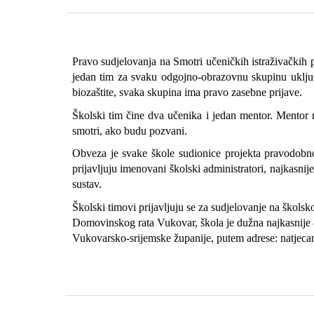
Pravo sudjelovanja na Smotri učeničkih istraživačkih p
jedan tim za svaku odgojno-obrazovnu skupinu uključen
biozaštite, svaka skupina ima pravo zasebne prijave.
Školski tim čine dva učenika i jedan mentor. Mentor ne
smotri, ako budu pozvani.
Obveza je svake škole sudionice projekta pravodobno 
prijavljuju imenovani školski administratori, najkasn
sustav.
Školski timovi prijavljuju se za sudjelovanje na škols
Domovinskog rata Vukovar, škola je dužna najkasnije 8 
Vukovarsko-srijemske županije, putem adrese: natjec