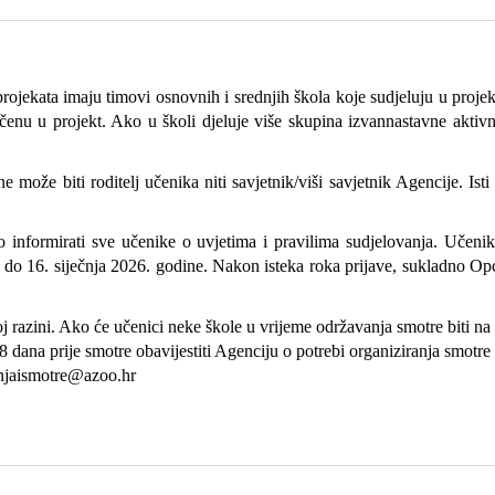
rojekata imaju timovi osnovnih i srednjih škola koje sudjeluju u projekt
u u projekt. Ako u školi djeluje više skupina izvannastavne aktivnost
 može biti roditelj učenika niti savjetnik/viši savjetnik Agencije. Ist
informirati sve učenike o uvjetima i pravilima sudjelovanja. Učenike
ije do 16. siječnja 2026. godine. Nakon isteka roka prijave, sukladno O
koj razini. Ako će učenici neke škole u vrijeme održavanja smotre biti n
dana prije smotre obavijestiti Agenciju o potrebi organiziranja smotre
anjaismotre@azoo.hr