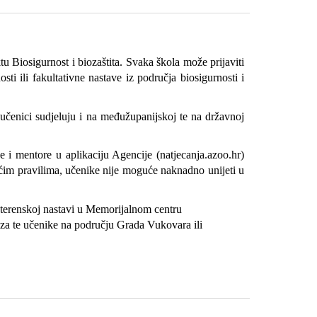
u Biosigurnost i biozaštita. Svaka škola može prijaviti
i ili fakultativne nastave iz područja biosigurnosti i
i učenici sudjeluju i na međužupanijskoj te na državnoj
 i mentore u aplikaciju Agencije (natjecanja.azoo.hr)
pćim pravilima, učenike nije moguće naknadno unijeti u
a terenskoj nastavi u Memorijalnom centru
 za te učenike na području Grada Vukovara ili