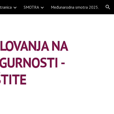
tranica
SMOTRA
Međunarodna smotra 2025.
ion
ELOVANJA NA
GURNOSTI -
TITE