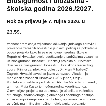
Biosigurnost i biozaštita -
školska godina 2026./2027.
Rok za prijavu je 7. rujna 2026. u
23.59.
Važnost promicanja vrijednosti očuvanja ljudskoga zdravlja i
prevencije zaraznih bolesti bio je glavni poticaj za pokretanje
ovoga projekta kako bi se u osnovne i srednje škole u
Republici Hrvatskoj uvelo poučavanje o sadržajima vezanima
uz biosigurnost i biozaštitu. Nositelji projekta su Hrvatsko
društvo za biosigurnost i biozaštitu Hrvatskoga liječničkog
zbora, Klinika za infektivne bolesti „Dr. Fran Mihaljević“,
Zagreb, Hrvatski zavod za javno zdravstvo, Akademija
medicinskih znanosti Hrvatske i OŠ Vijenac, Osijek.
Voditeljica projekta je prof. dr. sc. Alemka Markotić, dr. med.,
a mr. sc. Maja Kassa je međunarodna koordinatorica.
Glavni ciljevi projekta su upoznavanje učenika s važnošću
stručnoga, znanstvenoga, globalnoga i osobnoga pristupa u
sprječavanju širenja zaraznih bolesti; upoznavanje s opasnim
uzročnicima i njihovim načinom djelovanja; usvajanje