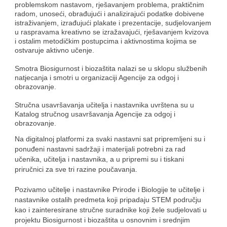
problemskom nastavom, rješavanjem problema, praktičnim
radom, unoseći, obrađujući i analizirajući podatke dobivene
istraživanjem, izrađujući plakate i prezentacije, sudjelovanjem
u raspravama kreativno se izražavajući, rješavanjem kvizova
i ostalim metodičkim postupcima i aktivnostima kojima se
ostvaruje aktivno učenje.
Smotra Biosigurnost i biozaštita nalazi se u sklopu službenih
natjecanja i smotri u organizaciji Agencije za odgoj i
obrazovanje.
Stručna usavršavanja učitelja i nastavnika uvrštena su u
Katalog stručnog usavršavanja Agencije za odgoj i
obrazovanje.
Na digitalnoj platformi za svaki nastavni sat pripremljeni su i
ponuđeni nastavni sadržaji i materijali potrebni za rad
učenika, učitelja i nastavnika, a u pripremi su i tiskani
priručnici za sve tri razine poučavanja.
Pozivamo učitelje i nastavnike Prirode i Biologije te učitelje i
nastavnike ostalih predmeta koji pripadaju STEM području
kao i zainteresirane stručne suradnike koji žele sudjelovati u
projektu Biosigurnost i biozaštita u osnovnim i srednjim