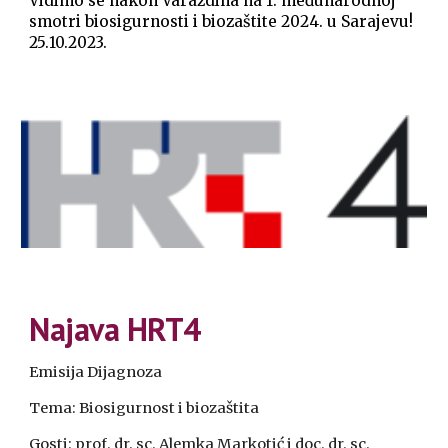
Vidimo se nakon Varaždina na 1. međunarodnoj
smotri biosigurnosti i biozaštite 2024. u Sarajevu!
25.10.2023.
Najava HRT4
Emisija Dijagnoza
Tema: Biosigurnost i biozaštita
Gosti: prof. dr. sc. Alemka Markotić i doc. dr. sc.