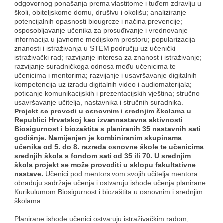
odgovornog ponašanja prema vlastitome i tuđem zdravlju u
školi, obiteljskome domu, društvu i okolišu; analiziranje
potencijalnih opasnosti biougroze i načina prevencije;
osposobljavanje učenika za prosuđivanje i vrednovanje
informacija u javnome medijskom prostoru; popularizacija
znanosti i istraživanja u STEM području uz učenički
istraživački rad; razvijanje interesa za znanost i istraživanje;
razvijanje suradničkoga odnosa među učenicima te
učenicima i mentorima; razvijanje i usavršavanje digitalnih
kompetencija uz izradu digitalnih video i audiomaterijala;
poticanje komunikacijskih i prezentacijskih vještina; stručno
usavršavanje učitelja, nastavnika i stručnih suradnika.
Projekt se provodi u osnovnim i srednjim školama u
Republici Hrvatskoj kao izvannastavna aktivnosti
Biosigurnost i biozaštita s planiranih 35 nastavnih sati
godišnje. Namijenjen je kombiniranim skupinama
učenika od 5. do 8. razreda osnovne škole te učenicima
srednjih škola s fondom sati od 35 ili 70. U srednjim
škola projekt se može provoditi u sklopu fakultativne
nastave.
Učenici pod mentorstvom svojih učitelja mentora
obrađuju sadržaje učenja i ostvaruju ishode učenja planirane
Kurikulumom Biosigurnost i biozaštita u osnovnim i srednjim
školama.
Planirane ishode učenici ostvaruju istraživačkim radom,