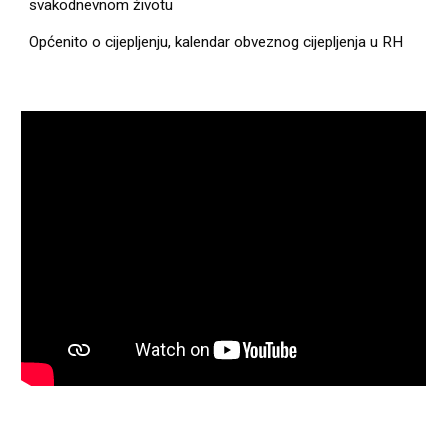
svakodnevnom životu
Općenito o cijepljenju, kalendar obveznog cijepljenja u RH