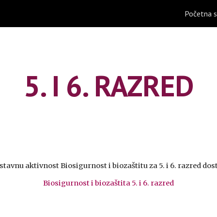
Početna s
ip to main content
Skip to navigat
5. I 6. RAZRED
stavnu aktivnost Biosigurnost i biozaštitu za 5. i 6. razred dos
Biosigurnost i biozaštita 5. i 6. razred