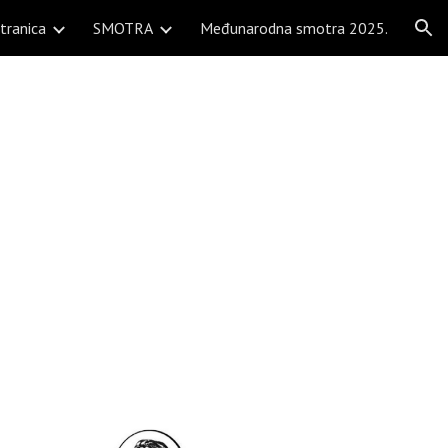
tranica
SMOTRA
Međunarodna smotra 2025.
ion