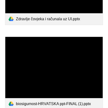
Zdravlje čovjeka i računala uz UI.pptx
biosigurnost-HRVATSKA ppt-FINAL (1).pptx