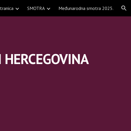
tranica
SMOTRA
Međunarodna smotra 2025.
ion
I HERCEGOVINA