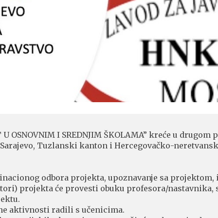
T U OSNOVNIM I SREDNJIM ŠKOLAMA” kreće u drugom polu
n Sarajevo, Tuzlanski kanton i Hercegovačko-neretvans
rdinacionog odbora projekta, upoznavanje sa projektom, 
atori) projekta će provesti obuku profesora/nastavnika, 
jektu.
ne aktivnosti radili s učenicima.