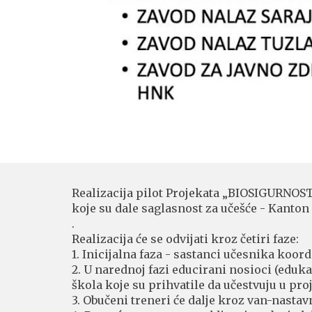
Realizacija pilot Projekata „BIOSIGURNOS
koje su dale saglasnost za učešće - Kanto
.
Realizacija će se odvijati kroz četiri faze:
1. Inicijalna faza - sastanci učesnika koo
2. U narednoj fazi educirani nosioci (eduk
škola koje su prihvatile da učestvuju u pro
3. Obučeni treneri će dalje kroz van-nastav