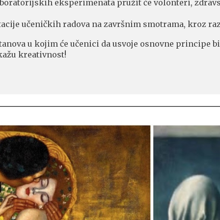
oratorijskih eksperimenata pružit će volonteri, zdravst
entacije učeničkih radova na završnim smotrama, kroz ra
ova u kojim će učenici da usvoje osnovne principe bio-s
kažu kreativnost!